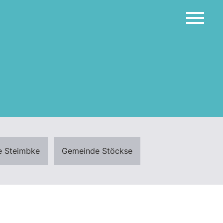
 Steimbke
Gemeinde Stöckse