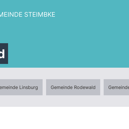
EINDE STEIMBKE
d
emeinde Linsburg
Gemeinde Rodewald
Gemeinde