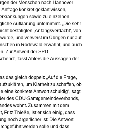
orgen der Menschen nach Hannover
Anfrage konkret geklärt wissen,
erkrankungen sowie zu einzelnen
gliche Aufklärung unternimmt. „Die sehr
nicht bestätigten ‚Anfangsverdacht‘, von
‘ wurde, und verweist im Übrigen nur auf
enschen in Rodewald erwähnt, und auch
en. Zur Antwort der SPD-
schend“, fasst Ahlers die Aussagen der
s das gleich doppelt: „Auf die Frage,
fzuklären, um Klarheit zu schaffen, ob
ie eine konkrete Antwort schuldig“, sagt
zender des CDU-Samtgemeindeverbands,
eländes wohnt. Zusammen mit dem
ritz Thieße, ist er sich einig, dass
ng noch ärgerlicher ist: Die Antwort
rchgeführt werden solle und dass