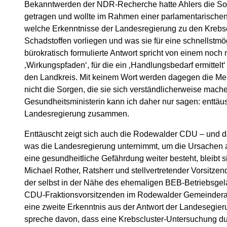
Bekanntwerden der NDR-Recherche hatte Ahlers die S
getragen und wollte im Rahmen einer parlamentarischen 
welche Erkenntnisse der Landesregierung zu den Krebs
Schadstoffen vorliegen und was sie für eine schnellstmö
bürokratisch formulierte Antwort spricht von einem noch 
‚Wirkungspfaden‘, für die ein ‚Handlungsbedarf ermittelt
den Landkreis. Mit keinem Wort werden dagegen die M
nicht die Sorgen, die sie sich verständlicherweise mach
Gesundheitsministerin kann ich daher nur sagen: enttäu
Landesregierung zusammen.
Enttäuscht zeigt sich auch die Rodewalder CDU – und da
was die Landesregierung unternimmt, um die Ursachen au
eine gesundheitliche Gefährdung weiter besteht, bleibt s
Michael Rother, Ratsherr und stellvertretender Vorsit
der selbst in der Nähe des ehemaligen BEB-Betriebsg
CDU-Fraktionsvorsitzenden im Rodewalder Gemeinderat, F
eine zweite Erkenntnis aus der Antwort der Landesegieru
spreche davon, dass eine Krebscluster-Untersuchung du